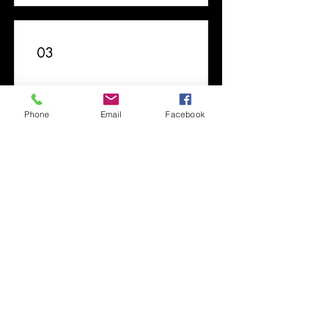
03
Utiliser des
Phone
Email
Facebook
récompenses
-10 % sur toutes les
réservations
10 points = 10 % de réduction
sur l'article le moins cher du
panier
Bienvenue
1 200 points = 20 % de