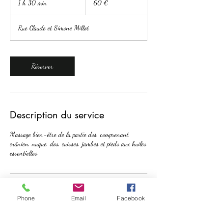
1 h 30 min
1
60 €
3
0
Rue Claude et Simone Millot
m
i
n
Réserver
Description du service
Massage bien-être de la partie dos, comprenant
crânien, nuque, dos, cuisses, jambes et pieds aux huiles
essentielles.
Coordonnées
Phone
Email
Facebook
1 Rue Claude et Simone Millot, Nantes, France